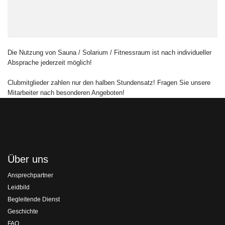
Die Nutzung von Sauna / Solarium / Fitnessraum ist nach individueller
Absprache jederzeit möglich!
Clubmitglieder zahlen nur den halben Stundensatz! Fragen Sie unsere
Mitarbeiter nach besonderen Angeboten!
Über uns
Ansprechpartner
Leidbild
Begleitende Dienst
Geschichte
FAQ