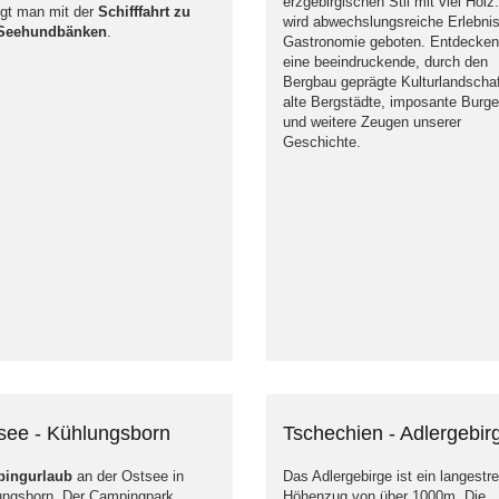
erzgebirgischen Stil mit viel Holz.
ngt man mit der
Schifffahrt zu
wird abwechslungsreiche Erlebnis
Seehundbänken
.
Gastronomie geboten. Entdecken
eine beeindruckende, durch den
Bergbau geprägte Kulturlandschaf
alte Bergstädte, imposante Burg
und weitere Zeugen unserer
Geschichte.
see - Kühlungsborn
Tschechien - Adlergebir
ingurlaub
an der Ostsee in
Das Adlergebirge ist ein langestr
ungsborn. Der Campingpark
Höhenzug von über 1000m. Die