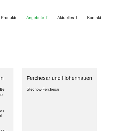
Produkte
Angebote
Aktuelles
Kontakt
nn
Ferchesar und Hohennauen
uße
Stechow-Ferchesar
ne
len
l