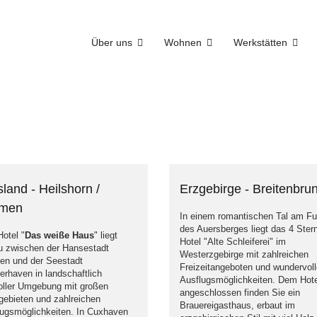
Über uns
Wohnen
Werkstätten
land - Heilshorn /
Erzgebirge - Breitenbru
emen
In einem romantischen Tal am F
des Auersberges liegt das 4 Ster
otel "
Das weiße Haus
" liegt
Hotel "Alte Schleiferei" im
u zwischen der Hansestadt
Westerzgebirge mit zahlreichen
en und der Seestadt
Freizeitangeboten und wundervol
rhaven in landschaftlich
Ausflugsmöglichkeiten. Dem Hote
oller Umgebung mit großen
angeschlossen finden Sie ein
ebieten und zahlreichen
Brauereigasthaus, erbaut im
lugsmöglichkeiten. In Cuxhaven