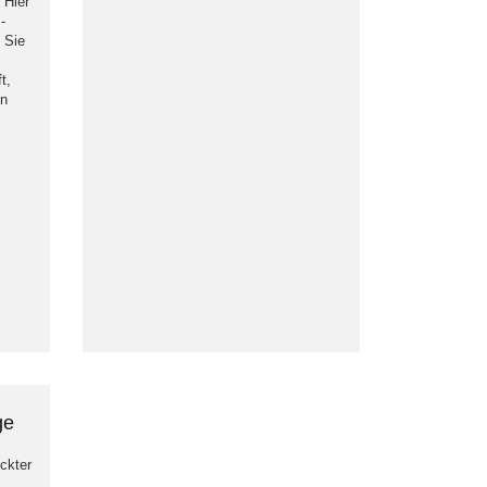
 Hier
-
 Sie
t,
en
ge
eckter