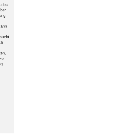
radec
über
tung
kann
sucht
ch
ten,
wie
ng