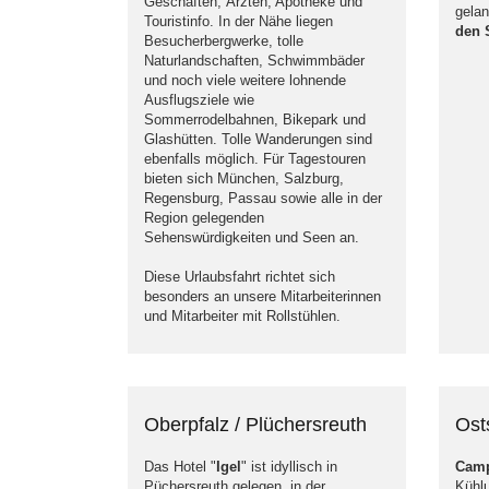
Geschäften, Ärzten, Apotheke und
gela
Touristinfo. In der Nähe liegen
den 
Besucherbergwerke, tolle
Naturlandschaften, Schwimmbäder
und noch viele weitere lohnende
Ausflugsziele wie
Sommerrodelbahnen, Bikepark und
Glashütten. Tolle Wanderungen sind
ebenfalls möglich. Für Tagestouren
bieten sich München, Salzburg,
Regensburg, Passau sowie alle in der
Region gelegenden
Sehenswürdigkeiten und Seen an.
Diese Urlaubsfahrt richtet sich
besonders an unsere Mitarbeiterinnen
und Mitarbeiter mit Rollstühlen.
Oberpfalz / Plüchersreuth
Ost
Das Hotel "
Igel
" ist idyllisch in
Camp
Püchersreuth gelegen, in der
Kühl