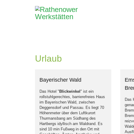
Urlaub
Bayerischer Wald
Ems
Br
Das Hotel "
Blickwinkel
" ist ein
rollstuhlgerechtes, barrierefreies Haus
Das H
im Bayerischen Wald, zwischen
gena
Deggensdorf und Passau. Es liegt 70
Brem
Höhenmeter über dem Luftkurort
Breme
Thurmansbang am Südhang des
reizv
Hartbergs idyllisch am Waldrand. Es
Waldg
sind 10 min Fußweg in den Ort mit
Ausf