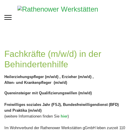
Fachkräfte (m/w/d) in der
Behindertenhilfe
Heilerziehungspfleger
(m/w/d)
, Erzieher
(m/w/d)
,
Alten- und Krankenpfleger
(m/w/d)
Quereinsteiger mit Qualifizierungswillen (m/w/d)
Freiwilliges soziales Jahr (FSJ), Bundesfreiwilligendienst (BFD)
und Praktika
(m/w/d)
(weitere Informationen finden Sie
hier
)
Im Wohnverbund der Rathenower Werkstätten gGmbH leben zurzeit 110