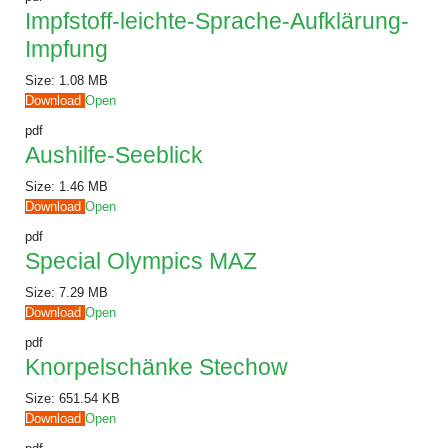
Impfstoff-leichte-Sprache-Aufklärung-
Impfung
Size:
1.08 MB
Download
Open
pdf
Aushilfe-Seeblick
Size:
1.46 MB
Download
Open
pdf
Special Olympics MAZ
Size:
7.29 MB
Download
Open
pdf
Knorpelschänke Stechow
Size:
651.54 KB
Download
Open