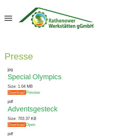
Presse
jpg
Special Olympics
Size:
1.04 MB
Download
Preview
pdf
Adventsgesteck
Size:
703.37 KB
Download
Open
pdf