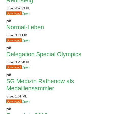
Rennsteig
Size:
467.23 KB
Download
Open
pdf
Normal-Leben
Size:
3.11 MB
Download
Open
pdf
Delegation Special Olympics
Size:
364.98 KB
Download
Open
pdf
SG Medizin Rathenow als
Medaillensammler
Size:
1.61 MB
Download
Open
pdf