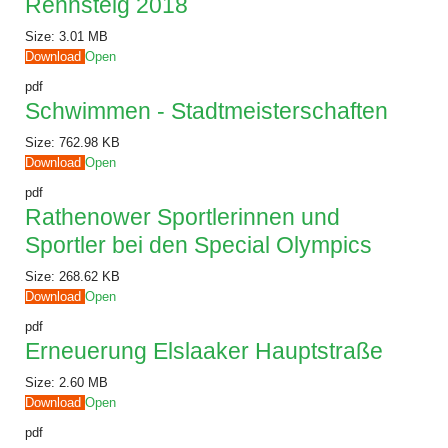
Rennsteig 2018
Size:
3.01 MB
Download
Open
pdf
Schwimmen - Stadtmeisterschaften
Size:
762.98 KB
Download
Open
pdf
Rathenower Sportlerinnen und
Sportler bei den Special Olympics
Size:
268.62 KB
Download
Open
pdf
Erneuerung Elslaaker Hauptstraße
Size:
2.60 MB
Download
Open
pdf