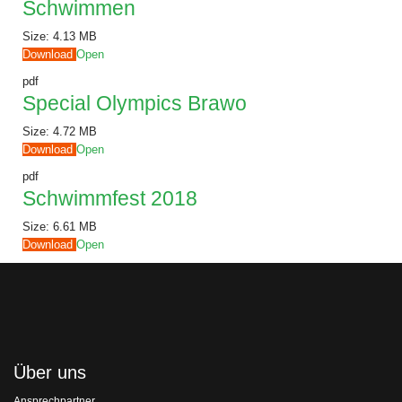
Schwimmen
Size:
4.13 MB
Download
Open
pdf
Special Olympics Brawo
Size:
4.72 MB
Download
Open
pdf
Schwimmfest 2018
Size:
6.61 MB
Download
Open
Über uns
Ansprechpartner